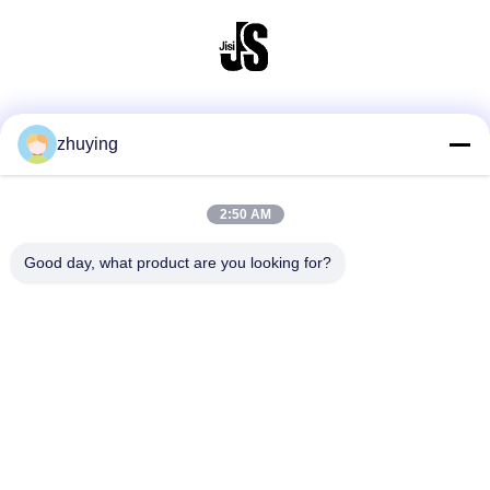
소셜 미디어
zhuying
2:50 AM
빠른 연락
Good day, what product are you looking for?
전화
86--0519-88789192
이메일
ying@czjmjs.com
주소
NO.10-930 JIAHONGSHENGSHI 상업 사각, ZHONGLOU 지
역 CHANGZHOU 시 장쑤성