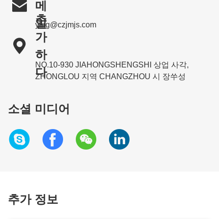

메
추
일
ying@czjmjs.com
가

하
NO.10-930 JIAHONGSHENGSHI 상업 사각,
다
ZHONGLOU 지역 CHANGZHOU 시 장쑤성
소셜 미디어
추가 정보