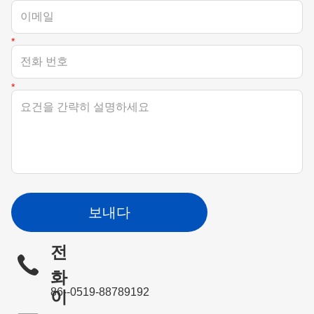
보내다
전
화
86--0519-88789192
이