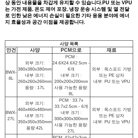
상 동안 내용물을 차갑게 유지할 수 있습니다.PU 또는 VPU
는 가전 제품, 온도 제어 포장, 냉장 운송 시스템 및 열 전달
로 인한 낮은 에너지 손실이 필요한 기타 응용 분야에 에너
지 효율성과 공간 이점을 제공합니다.
사양 목록
안건
사양
PCM으로
재료
PCM :
외부 크기:
24.6X24.6X2.5cm -
380x380x380mm
6개
외부 : 옥스포드 가방
BWX-
내부 크기:
내부 크기 :
또는 PE 상자
8L
260x260x260mm
200x200x200mm
내부: PU 또는 VPU
용량 : 17L
사용 가능한 용량:
8L
PCM : 33.7x
외부 크기:
33.7x2.5cm - 6개
460x460x480mm
외부 : 옥스포드 가방
BWX-
내부 크기 :
내부 크기:
또는 PE 상자
27L
300x300x300mm
350x350x350mm
내부: PU 또는 VPU
사용 가능한 용량:
용량:42L
27L
PCM: 42x42x3cm -