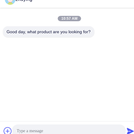
중국 좋은 품질 큰 냉각기 얼음주머니 공급업체. 저작권 © 2017-
2026 Changzhou jisi cold chain technology Co.,ltd 모두 모든 권리
보호
10:57 AM
Good day, what product are you looking for?