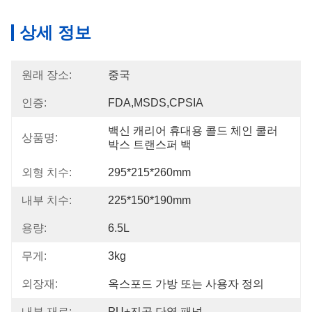
상세 정보
원래 장소:
중국
인증:
FDA,MSDS,CPSIA
백신 캐리어 휴대용 콜드 체인 쿨러 
상품명:
박스 트랜스퍼 백
외형 치수:
295*215*260mm
내부 치수:
225*150*190mm
용량:
6.5L
무게:
3kg
외장재:
옥스포드 가방 또는 사용자 정의
내부 재료:
PU+진공 단열 패널