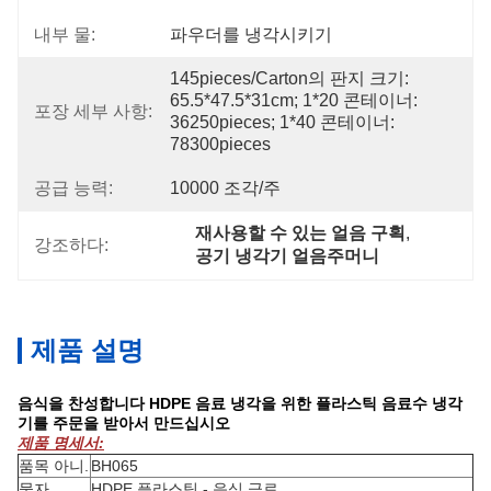
내부 물:
파우더를 냉각시키기
145pieces/carton의 판지 크기: 
65.5*47.5*31cm; 1*20 콘테이너: 
포장 세부 사항:
36250pieces; 1*40 콘테이너: 
78300pieces
공급 능력:
10000 조각/주
재사용할 수 있는 얼음 구획
, 
강조하다:
공기 냉각기 얼음주머니
제품 설명
음식을 찬성합니다 HDPE 음료 냉각을 위한 플라스틱 음료수 냉각
기를 주문을 받아서 만드십시오
제품 명세서:
품목 아니.
BH065
물자
HDPE 플라스틱 - 음식 급료