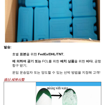
발송:
호별
표본
을 위한
FedEx/DHL/TNT
;
에 의하여 공기 또는
FCL를 위한
배치 상품
을 위한
바다
; 공항
항구 받기;
운임 운송업자 또는 양도할 수 있는 선박 방법을 지정해 고객!
생산 세부사항