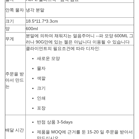
안쪽 물자
냉각 분말
크기
18.5*11.7*3.3cm
양
600ml
분말에 의하여 채워지는 얼음주머니 --파 모양 600ML 그
무게
러나 90G만에 있는 젤은 아닙니다 이용될 수 있습니다
클라이언트의 필요조건에 따라 디자인:
새로운 모양
물자
주문을 받
색깔
아서 만드
는
크기
인쇄
포장
반점 상품 3-5days
배달 시간
제품을 MOQ에 근거를 둔 15-20 일 주문을 받아서
만드십시오