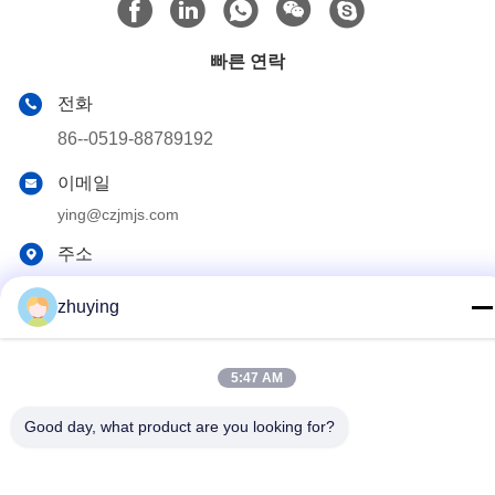
빠른 연락
전화
86--0519-88789192
이메일
ying@czjmjs.com
주소
NO.10-930 JIAHONGSHENGSHI 상업 사각, ZHONGLOU 지
역 CHANGZHOU 시 장쑤성
zhuying
개인정보 보호 정책
|
사이트맵
5:47 AM
중국 좋은 품질 큰 냉각기 얼음주머니 공급업체. 저작권 © 2017-
Good day, what product are you looking for?
2026 Changzhou jisi cold chain technology Co.,ltd 모두 모든 권리
보호