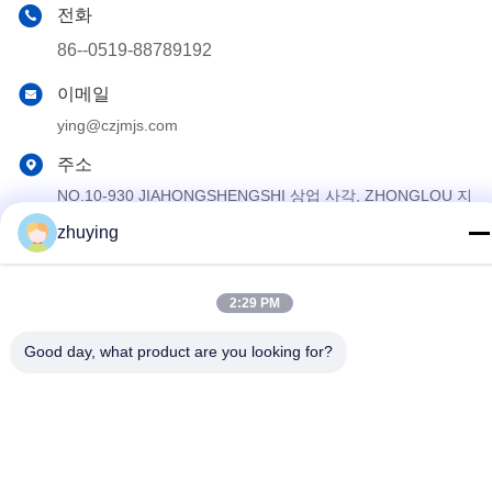
전화
86--0519-88789192
이메일
ying@czjmjs.com
주소
NO.10-930 JIAHONGSHENGSHI 상업 사각, ZHONGLOU 지
역 CHANGZHOU 시 장쑤성
zhuying
개인정보 보호 정책
|
사이트맵
2:29 PM
중국 좋은 품질 큰 냉각기 얼음주머니 공급업체. 저작권 © 2017-
2026 Changzhou jisi cold chain technology Co.,ltd 모두 모든 권리
Good day, what product are you looking for?
보호