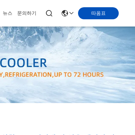
따옴표
뉴스
문의하기