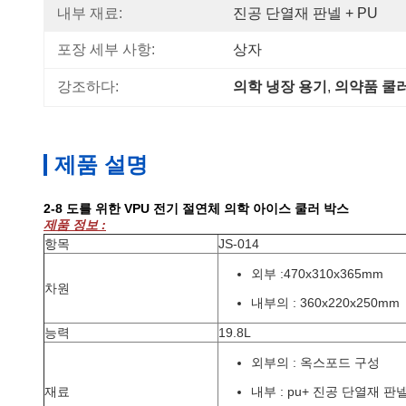
내부 재료:
진공 단열재 판넬 + PU
포장 세부 사항:
상자
강조하다:
의학 냉장 용기
, 
의약품 쿨
제품 설명
2-8 도를 위한 VPU 전기 절연체 의학 아이스 쿨러 박스
제품 정보 :
항목
JS-014
외부 :470x310x365mm
차원
내부의 : 360x220x250mm
능력
19.8L
외부의 : 옥스포드 구성
재료
내부 : pu+ 진공 단열재 판넬 