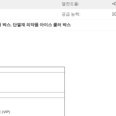
열전도율:
<
공급 능력:
1
러 박스
, 
단열재 의약품 아이스 쿨러 박스
(VIP)