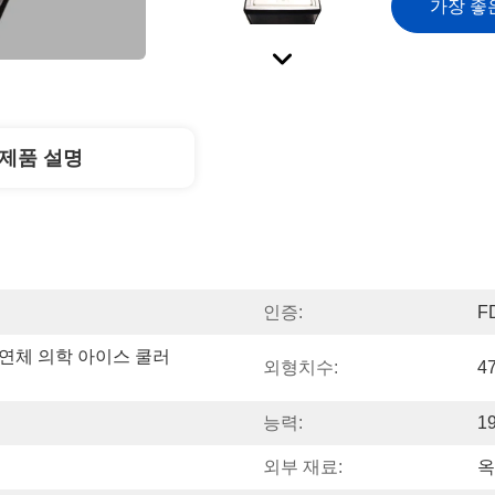
가장 좋
제품 설명
인증:
F
절연체 의학 아이스 쿨러 
외형치수:
4
능력:
19
외부 재료:
옥