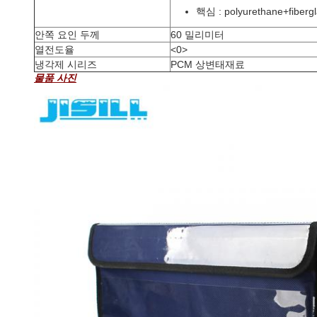
핵심 : polyurethane+fiberg
안쪽 요인 두께
60 밀리미터
열전도율
<0>
냉각제 시리즈
PCM 상변태재료
물품 사진