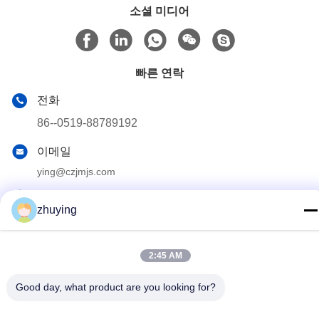
소셜 미디어
빠른 연락
전화
86--0519-88789192
이메일
ying@czjmjs.com
주소
zhuying
NO.10-930 JIAHONGSHENGSHI 상업 사각, ZHONGLOU 지
역 CHANGZHOU 시 장쑤성
2:45 AM
개인정보 보호 정책
|
사이트맵
Good day, what product are you looking for?
중국 좋은 품질 큰 냉각기 얼음주머니 공급업체. 저작권 © 2017-
2026 Changzhou jisi cold chain technology Co.,ltd 모두 모든 권리