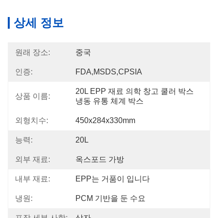
상세 정보
원래 장소:
중국
인증:
FDA,MSDS,CPSIA
20L EPP 재료 의학 창고 쿨러 박스 
상품 이름:
냉동 유통 체계 박스
외형치수:
450x284x330mm
능력:
20L
외부 재료:
옥스포드 가방
내부 재료:
EPP는 거품이 입니다
냉원:
PCM 기반을 둔 수요
포장 세부 사항:
상자