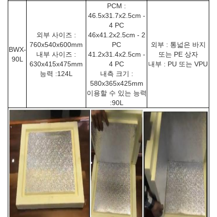
PCM :
46.5x31.7x2.5cm -
4 PC
외부 사이즈 :
46x41.2x2.5cm - 2
760x540x600mm
PC
외부 : 통넓은 바지
BWX-
내부 사이즈 :
41.2x31.4x2.5cm -
또는 PE 상자
90L
630x415x475mm
4 PC
내부 : PU 또는
VPU
능력 :124L
내측 크기 :
580x365x425mm
이용할 수 있는 능력
:90L