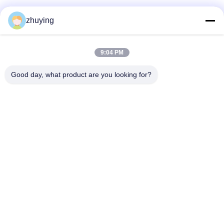
소셜 미디어
zhuying
9:04 PM
빠른 연락
Good day, what product are you looking for?
전화
86--0519-88789192
이메일
ying@czjmjs.com
주소
NO.10-930 JIAHONGSHENGSHI 상업 사각, ZHONGLOU 지
역 CHANGZHOU 시 장쑤성
개인정보 보호 정책
|
사이트맵
중국 좋은 품질 큰 냉각기 얼음주머니 공급업체. 저작권 © 2017-