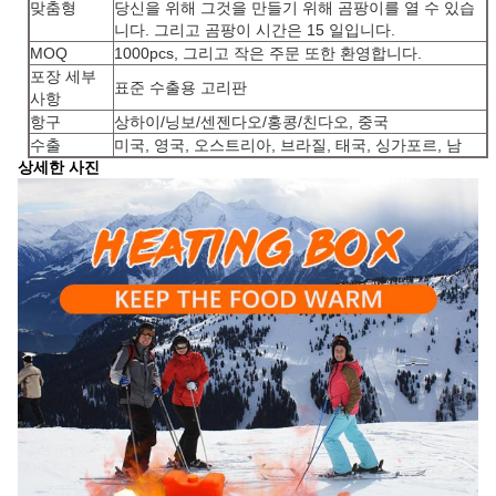
맞춤형
당신을 위해 그것을 만들기 위해 곰팡이를 열 수 있습
니다. 그리고 곰팡이 시간은 15 일입니다.
MOQ
1000pcs, 그리고 작은 주문 또한 환영합니다.
포장 세부
표준 수출용 고리판
사항
항구
상하이/닝보/센젠다오/홍콩/친다오, 중국
수출
미국, 영국, 오스트리아, 브라질, 태국, 싱가포르, 남
상세한 사진